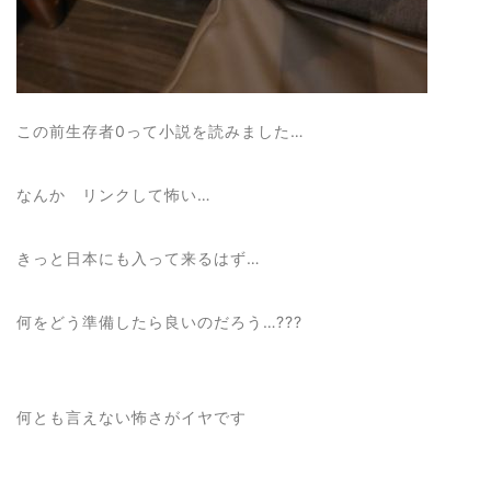
この前生存者0って小説を読みました…
なんか リンクして怖い…
きっと日本にも入って来るはず…
何をどう準備したら良いのだろう…???
何とも言えない怖さがイヤです