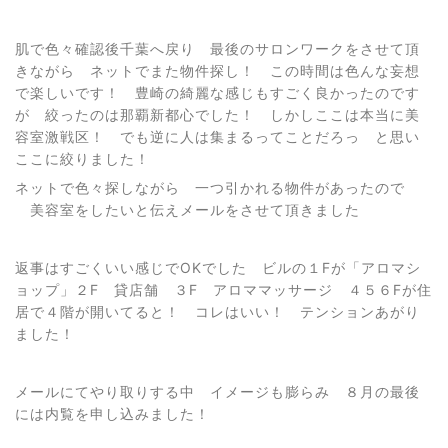
肌で色々確認後千葉へ戻り 最後のサロンワークをさせて頂
きながら ネットでまた物件探し！ この時間は色んな妄想
で楽しいです！ 豊崎の綺麗な感じもすごく良かったのです
が 絞ったのは那覇新都心でした！ しかしここは本当に美
容室激戦区！ でも逆に人は集まるってことだろっ と思い
ここに絞りました！
ネットで色々探しながら 一つ引かれる物件があったので
美容室をしたいと伝えメールをさせて頂きました
返事はすごくいい感じでOKでした ビルの１Fが「アロマシ
ョップ」２F 貸店舗 ３F アロママッサージ ４５６Fが住
居で４階が開いてると！ コレはいい！ テンションあがり
ました！
メールにてやり取りする中 イメージも膨らみ ８月の最後
には内覧を申し込みました！