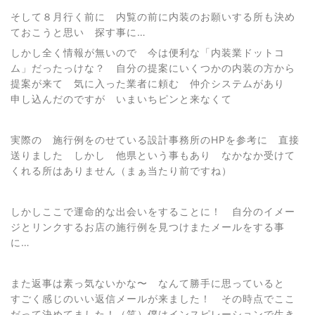
そして８月行く前に 内覧の前に内装のお願いする所も決め
ておこうと思い 探す事に…
しかし全く情報が無いので 今は便利な「内装業ドットコ
ム」だったっけな？ 自分の提案にいくつかの内装の方から
提案が来て 気に入った業者に頼む 仲介システムがあり
申し込んだのですが いまいちピンと来なくて
実際の 施行例をのせている設計事務所のHPを参考に 直接
送りました しかし 他県という事もあり なかなか受けて
くれる所はありません（まぁ当たり前ですね）
しかしここで運命的な出会いをすることに！ 自分のイメー
ジとリンクするお店の施行例を見つけまたメールをする事
に…
また返事は素っ気ないかな〜 なんて勝手に思っていると
すごく感じのいい返信メールが来ました！ その時点でここ
だって決めてました！（笑）僕はインスピレーションで生き