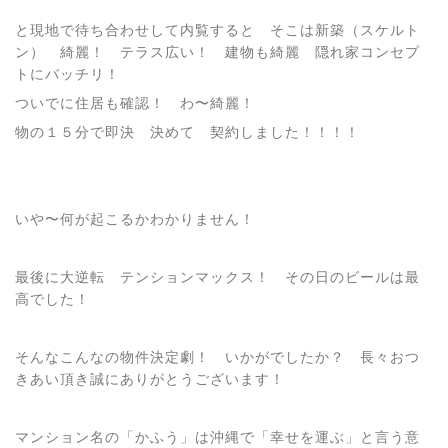
と現地で待ち合わせして内覧すると そこは新築（スケルト
ン） 綺麗！ テラス広い！ 建物も綺麗 隠れ家コンセプ
トにバッチリ！
ついでに住居も確認！ わ〜綺麗！
物の１５分で即決 決めて 契約しました！！！！
いや〜何が起こるかわかりません！
最後に大逆転 テンションマックス！ その日のビールは最
高でした！
そんなこんなの物件決定劇！ いかがでしたか？ 長々おつ
きあい頂き誠にありがとうございます！
マンション名の「かふう」は沖縄で「幸せを運ぶ」と言う意