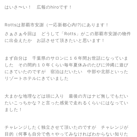
はいさ〜い！ 広報のhiroです！
Rottsは那覇市安謝（一応新都心内!?)にあります！
さぁさぁ今回は どうして「Rotts」がこの那覇市安謝の物件
に出会えたか お話させて頂きたいと思います！
まず自分は 千葉県のサロンに１６年間お世話になっていま
した その間約１０年くらい毎年夏休みのたびに沖縄に遊び
にきていたのですが 宿泊はだいたい 中部や北部といった
リゾートホテルにきていました
大まかな地理などは頭に入り 最後の方はナビ無しでもだい
たいこっちかな？と言った感覚で走れるくらいにはなってい
ました！
チャレンジしたく独立させて頂いたのですが チャレンジが
目的（何事も自分で色々やってみなければわからない知りた