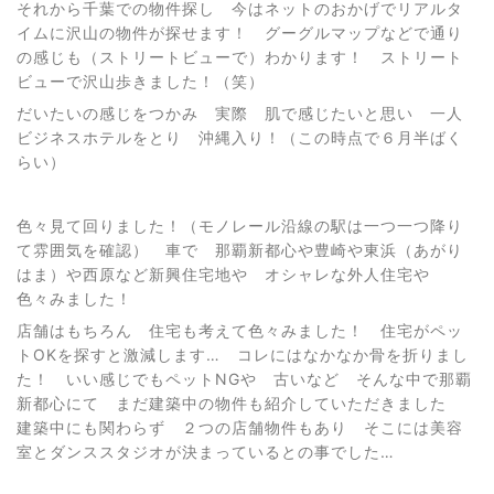
それから千葉での物件探し 今はネットのおかげでリアルタ
イムに沢山の物件が探せます！ グーグルマップなどで通り
の感じも（ストリートビューで）わかります！ ストリート
ビューで沢山歩きました！（笑）
だいたいの感じをつかみ 実際 肌で感じたいと思い 一人
ビジネスホテルをとり 沖縄入り！（この時点で６月半ばく
らい）
色々見て回りました！（モノレール沿線の駅は一つ一つ降り
て雰囲気を確認） 車で 那覇新都心や豊崎や東浜（あがり
はま）や西原など新興住宅地や オシャレな外人住宅や
色々みました！
店舗はもちろん 住宅も考えて色々みました！ 住宅がペッ
トOKを探すと激減します… コレにはなかなか骨を折りまし
た！ いい感じでもペットNGや 古いなど そんな中で那覇
新都心にて まだ建築中の物件も紹介していただきました
建築中にも関わらず ２つの店舗物件もあり そこには美容
室とダンススタジオが決まっているとの事でした…