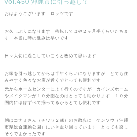
vol.450 沖縄市に引っ越して
おはようございます ロッツです
お久しぶりになります 移転してはや２ヶ月半くらいたちま
す 本当に時の進みは早いです
日々大切に過ごしていこうと改めて思います
お家を引っ越してからは半年くらいになりますが とても住
みやすく色々なお店が近くでとっても便利です
元からホームセンターによく行くのですが カインズホーム
やメイクマンが１０分圏なのはとっても助かります １０分
圏内にほぼずべて揃ってるからとても便利です
朝はコナミさん（チワワ２歳）のお散歩に ケンソウ（沖縄
市県総合運動公園）にいき走り回っています とっても楽し
そうでよかったです