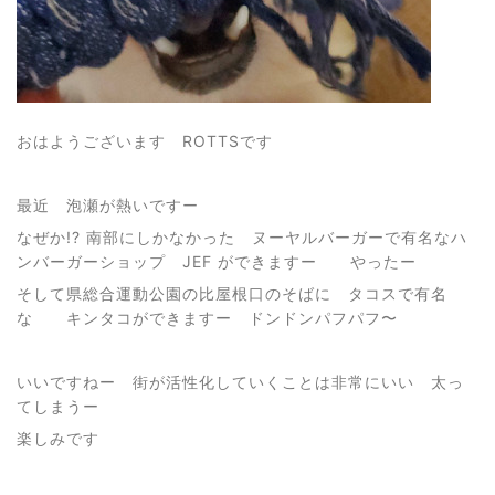
おはようございます ROTTSです
最近 泡瀬が熱いですー
なぜか!? 南部にしかなかった ヌーヤルバーガーで有名なハ
ンバーガーショップ JEF ができますー やったー
そして県総合運動公園の比屋根口のそばに タコスで有名
な キンタコができますー ドンドンパフパフ〜
いいですねー 街が活性化していくことは非常にいい 太っ
てしまうー
楽しみです