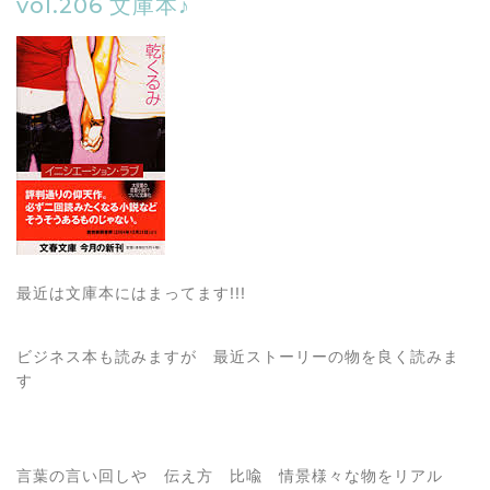
vol.206 文庫本♪
最近は文庫本にはまってます!!!
ビジネス本も読みますが 最近ストーリーの物を良く読みま
す
言葉の言い回しや 伝え方 比喩 情景様々な物をリアル