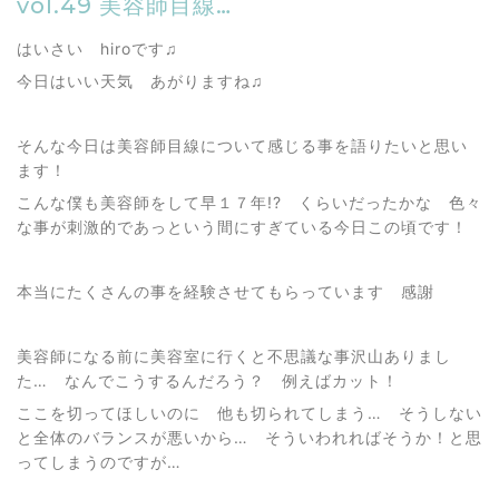
vol.49 美容師目線…
はいさい hiroです♫
今日はいい天気 あがりますね♫
そんな今日は美容師目線について感じる事を語りたいと思い
ます！
こんな僕も美容師をして早１７年!? くらいだったかな 色々
な事が刺激的であっという間にすぎている今日この頃です！
本当にたくさんの事を経験させてもらっています 感謝
美容師になる前に美容室に行くと不思議な事沢山ありまし
た… なんでこうするんだろう？ 例えばカット！
ここを切ってほしいのに 他も切られてしまう… そうしない
と全体のバランスが悪いから… そういわれればそうか！と思
ってしまうのですが…