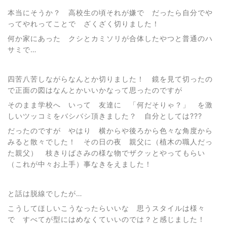
本当にそうか？ 高校生の頃それが嫌で だったら自分でや
ってやれってことで ざくざく切りました！
何か家にあった クシとカミソリが合体したやつと普通のハ
サミで…
四苦八苦しながらなんとか切りました！ 鏡を見て切ったの
で正面の図はなんとかいいかなって思ったのですが
そのまま学校へ いって 友達に 「何だそりゃ？」 を激
しいツッコミをバシバシ頂きました？ 自分としては???
だったのですが やはり 横からや後ろから色々な角度から
みると散々でした！ その日の夜 親父に（植木の職人だっ
た親父） 枝きりばさみの様な物でザクッとやってもらい
（これが中々お上手）事なきをえました！
と話は脱線でしたが…
こうしてほしいこうなったらいいな 思うスタイルは様々
で すべてが型にはめなくていいのでは？と感じました！