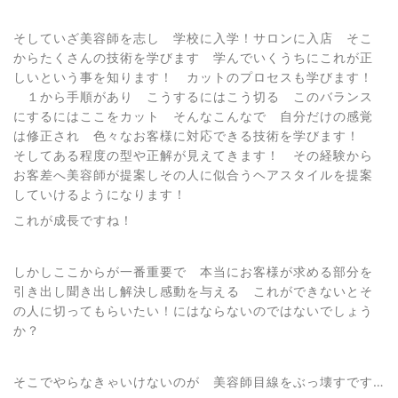
そしていざ美容師を志し 学校に入学！サロンに入店 そこ
からたくさんの技術を学びます 学んでいくうちにこれが正
しいという事を知ります！ カットのプロセスも学びます！
１から手順があり こうするにはこう切る このバランス
にするにはここをカット そんなこんなで 自分だけの感覚
は修正され 色々なお客様に対応できる技術を学びます！
そしてある程度の型や正解が見えてきます！ その経験から
お客差へ美容師が提案しその人に似合うヘアスタイルを提案
していけるようになります！
これが成長ですね！
しかしここからが一番重要で 本当にお客様が求める部分を
引き出し聞き出し解決し感動を与える これができないとそ
の人に切ってもらいたい！にはならないのではないでしょう
か？
そこでやらなきゃいけないのが 美容師目線をぶっ壊すです…