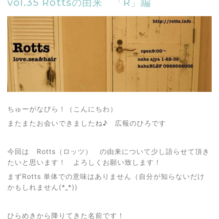
vol.35 Rottsの由来 「R」編
ちゅーがなびら！（こんにちわ）
またまたお会いできましたね♪ 広報のひろです
今回は Rotts（ロッツ） の由来について少し語らせて頂き
たいと思います！ よろしくお願い致します！
まずRotts 単体での意味はありません（自分が知らないだけ
かもしれません(*_*))
ひらめきから降りてきた名前です！