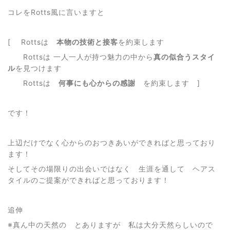
コレをRotts風に言いますと
[ Rottsは
本物の技術と接客
を約束します
Rottsは 一人一人が持つ魅力の中から
真の似合うスタイ
ル
を見つけます
Rottsは
何事にも
心からの感謝
を約束します ]
です！
上辺だけでなく心からのおつきあいができればと思っており
ます！
そしてその場限りの出会いではなく 生涯を通して ヘアス
タイルのご提案ができればと思っております！
追伸
※真ん中の天然の とありますが 私は大分天然らしいので