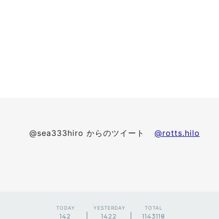
@sea333hiro からのツイート
@rotts.hilo
TODAY
YESTERDAY
TOTAL
142
1422
1143118