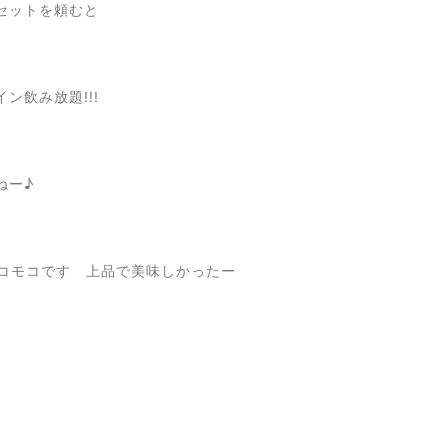
セットを頼むと
ン飲み放題!!!
ねー♪
 ロコモコです 上品で美味しかったー