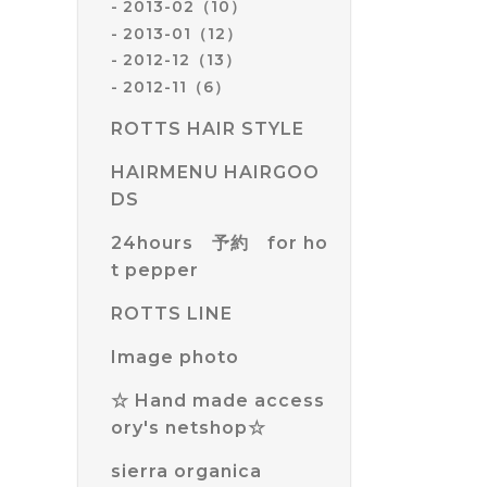
2013-02（10）
2013-01（12）
2012-12（13）
2012-11（6）
ROTTS HAIR STYLE
HAIRMENU HAIRGOO
DS
24hours 予約 for ho
t pepper
ROTTS LINE
Image photo
☆ Hand made access
ory's netshop☆
sierra organica