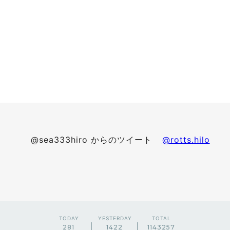
@sea333hiro からのツイート
@rotts.hilo
TODAY
YESTERDAY
TOTAL
281
1422
1143257