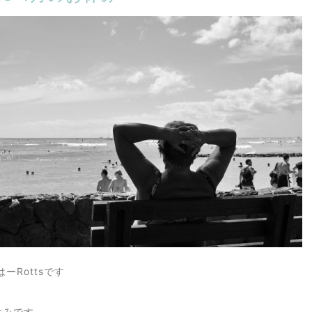
ーRottsです
休みです