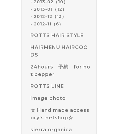
2013-02（10）
2013-01（12）
2012-12（13）
2012-11（6）
ROTTS HAIR STYLE
HAIRMENU HAIRGOO
DS
24hours 予約 for ho
t pepper
ROTTS LINE
Image photo
☆ Hand made access
ory's netshop☆
sierra organica